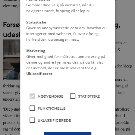
Gemmer dine valg på websitet, når du
eleverne, for at udforske problemstillingen.
navigerer rundt, fx sprog eller login.
Statistiske
Forsøg med traditionel undervisning,
Giver os anonymiserede data om, hvordan du
udeskole og iPad-undervisning
interagerer med websitet, fx hvor ofte og
hvilke sider, du besøger mest.
Theresa Schilhab
kører ligeledes et
underprojekt i forlængelse af X-
Marketing
changery.
Giver mulighed for målrettet annoncering på
denne og andre hjemmesider, så du får vist
Dette projekt interesserer sig for 'deep
det indhold, der er mest relevant for dig.
understanding' og undersøger,
Uklassificeret
hvorvidt vi kan komme nærmere en
forklaring af, hvordan det kropslige engagement og mere varieret brug af
sanser giver sig udtryk i bedre erhvervelse af viden (forstået som ’deep
NØDVENDIGE
STATISTISKE
understanding’)?
FUNKTIONELLE
'Deep understanding' handler især om den enkeltes evne til at 'kontrollere'
viden i form af 'access', 'integration', 'perspektivering og 'anvendelse'. I
UKLASSIFICEREDE
praksis kan man styrke 'deep understanding' ved at lade eleverne forholde
sig til den nye viden, ved at afprøve den både begrebsligt, i samtaler og på