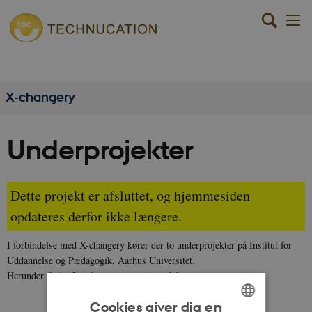
X-changery
Underprojekter
Dette projekt er afsluttet, og hjemmesiden
opdateres derfor ikke længere.
I forbindelse med X-changery kører der to underprojekter på Institut for
Uddannelse og Pædagogik, Aarhus Universitet.
Herunder finder I en kort præsentation af disse.
Cookies giver dig en