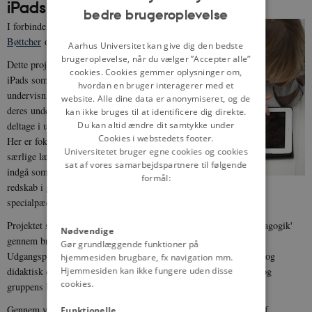
iPads påvirkning
bedre brugeroplevelse
ENGLISH
I forbindelse med X-changery løber
Louise
DANISH
Bøttcher
og Anders Jensens underprojekt.
Aarhus Universitet kan give dig den bedste
brugeroplevelse, når du vælger ”Accepter alle”
Dette projekt beskæftiger sig med, hvordan
cookies. Cookies gemmer oplysninger om,
iPads som genstand og som brug påvirker
hvordan en bruger interagerer med et
undervisningen, lærernes måde at organisere
website. Alle dine data er anonymiseret, og de
deres undervisning på, og elevernes måde at
kan ikke bruges til at identificere dig direkte.
deltage i undervisningen på.
Du kan altid ændre dit samtykke under
Cookies i webstedets footer.
Her er fokus på brugen af iPads til børn med
Universitetet bruger egne cookies og cookies
særlige læringsbehov, og hvordan iPads kan
sat af vores samarbejdspartnere til følgende
indgå som et relevant didaktisk og pædagogisk
formål:
redskab i grænsefladen mellem almen- og
specialpædagogik.
Projektet søger at afprøve og udvikle begrebet om 'universel pædagogik'
Nødvendige
gennem brug af iPads til børn med særlige læringsbehov.
Gør grundlæggende funktioner på
Udgangspunktet for at udvikle begrebet er et alment pædagogisk og
hjemmesiden brugbare, fx navigation mm.
didaktisk dilemma: vægtningen mellem det enkelte barns behov og
Hjemmesiden kan ikke fungere uden disse
cookies.
gruppens behov.
Gennem videoobservationer følger de, såvel læreren som et par af
Funktionelle