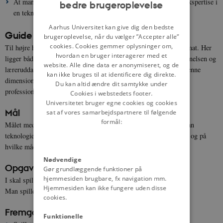
At man får en forståelse af, hvordan man udvikler relationel ekspertise i
bedre brugeroplevelse
ENGLISH
en teknologifyldt hverdag.
DANISH
Aarhus Universitet kan give dig den bedste
Guide til læringsaktivitet
brugeroplevelse, når du vælger ”Accepter alle”
cookies. Cookies gemmer oplysninger om,
Til højre herfor findes de nødvendige materialer i printvenlig format. Her
hvordan en bruger interagerer med et
ligger både guide, cases og spillekort til hhv. sygeplejerskeuddannelsen og
website. Alle dine data er anonymiseret, og de
læreruddannelsen. Derudover findes der en film, der illustrerer denne
kan ikke bruges til at identificere dig direkte.
dimension af TEKU-modellen: Teknologiens indflydelse på
Du kan altid ændre dit samtykke under
professionsarbejdet og professionsfagligheden.
Cookies i webstedets footer.
Universitetet bruger egne cookies og cookies
Mål
sat af vores samarbejdspartnere til følgende
formål:
Målet med denne opgave er at diskutere og reflektere over, hvordan
teknologier påvirker professionsarbejde og professionsfaglighed, og på
hvilke måder teknologier har indflydelse på arbejdslivet generelt.
Nødvendige
Opgaven
Gør grundlæggende funktioner på
hjemmesiden brugbare, fx navigation mm.
tre runder
I skal spille et case-baseret spil, der består af
.
Hjemmesiden kan ikke fungere uden disse
Man spiller sig igennem forskellige cases.
cookies.
Fremgangsmåde
Funktionelle