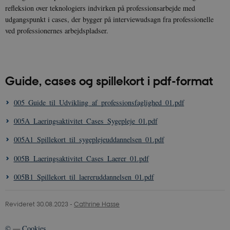
cookie
refleksion over teknologiers indvirken på professionsarbejde med
consent
udgangspunkt i cases, der bygger på interviewudsagn fra professionelle
preference
It is
ved professionernes arbejdspladser.
necessary
for Cookie
Script.com
cookie
banner to
work
properly.
Guide, cases og spillekort i pdf-format
__cf_bm
30
This cooki
Cloudflare Inc.
minutter
is used to
.vimeo.com
005_Guide_til_Udvikling_af_professionsfaglighed_01.pdf
distinguis
between
005A_Laeringsaktivitet_Cases_Sygepleje_01.pdf
humans
and bots.
This is
005A1_Spillekort_til_sygeplejeuddannelsen_01.pdf
beneficial
for the
website, in
005B_Laeringsaktivitet_Cases_Laerer_01.pdf
order to
make valid
005B1_Spillekort_til_laereruddannelsen_01.pdf
reports on
the use of
their
website.
Revideret 30.08.2023
-
Cathrine Hasse
©
—
Cookies