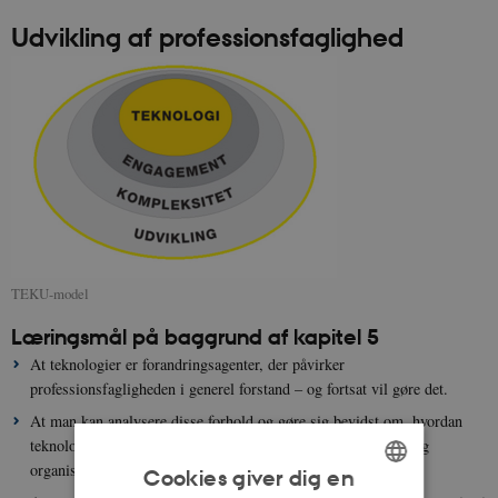
Udvikling af professionsfaglighed
TEKU-model
Læringsmål på baggrund af kapitel 5
At teknologier er forandringsagenter, der påvirker
professionsfagligheden i generel forstand – og fortsat vil gøre det.
At man kan analysere disse forhold og gøre sig bevidst om, hvordan
teknologi indgår som aktør i fremtidens professionsarbejde, og
organisere sit arbejde derefter.
Cookies giver dig en